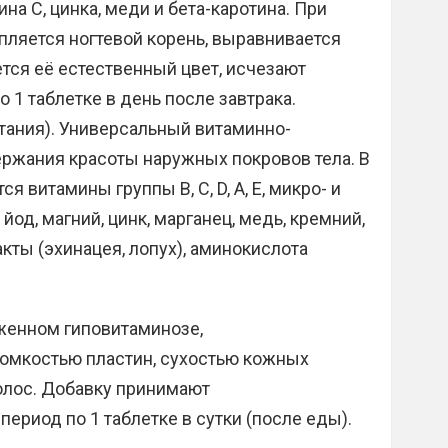
на С, цинка, меди и бета-каротина. При
ляется ногтевой корень, выравнивается
тся её естественный цвет, исчезают
 1 таблетке в день после завтрака.
итания). Универсальный витаминно-
ржания красоты наружных покровов тела. В
 витамины группы В, С, D, А, Е, микро- и
йод, магний, цинк, марганец, медь, кремний,
акты (эхинацея, лопух), аминокислота
женном гиповитаминозе,
мкостью пластин, сухостью кожных
олос. Добавку принимают
ериод по 1 таблетке в сутки (после еды).