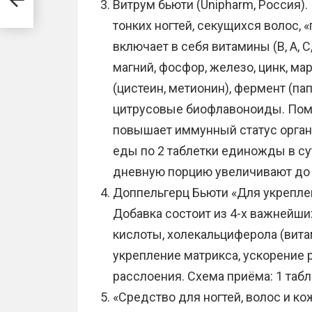
Витрум бьюти (Unipharm, Россия
тонких ногтей, секущихся волос, 
включает в себя витамины (В, А, С
магний, фосфор, железо, цинк, мар
(цистеин, метионин), фермент (па
цитрусовые биофлавоноиды. Поми
повышает иммунный статус орган
еды по 2 таблетки единожды в с
дневную порцию увеличивают до 
Доппельгерц Бьюти «Для укреплени
Добавка состоит из 4-х важнейши
кислоты, холекальциферола (витам
укрепление матрикса, ускорение 
расслоения. Схема приёма: 1 табл
«Средство для ногтей, волос и ко