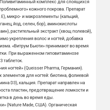
). Поливитаминный комплекс для слоящихся
«проблемного» кожного покрова. Препарат
, Е), микро- и макроэлементы (кальций,
ганец, йод, селен, бор), аминокислоты
паин), растительный экстракт (хвощ полевой),
мо укрепления волос и ногтей, добавка
изма. «Витрум Бьюти» принимают во время
утки. При выраженном гиповитаминозе
3 таблеток.
я ногтей» (Queisser Pharmа, Германия).
х элементов для ногтей: биотина, фолиевой
ина D3), кальция. Препарат направлен на
роста пластин, предотвращение ломкости и
етка в день во время еды.
жи» (Nature Made, США). Органическая