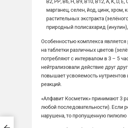
В2, РР, В6, Н, В9, В10, В12, А, K, D,
марганец, селен, йод, цинк, хром, 
растительных экстракта (зелёного
природный полисахарид (инулин)
Особенностью комплекса является
на таблетки различных цветов (зел
потребляют с интервалом в 3 – 5 ч
нейтрализовали действие друг друг
повышает усвояемость нутриентов 
реакций.
«Алфавит Косметик» принимают 3 раз
любой последовательности). Если 
нарушена, то пропущенную пилюлю 