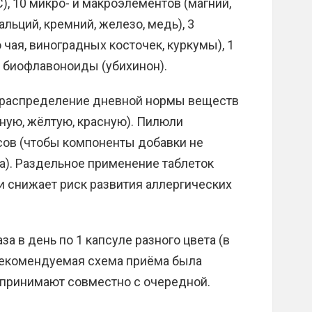
 Е, С), 10 микро- и макроэлементов (магний,
кальций, кремний, железо, медь), 3
 чая, виноградных косточек, куркумы), 1
, биофлавоноиды (убихинон).
 распределение дневной нормы веществ
ёную, жёлтую, красную). Пилюли
асов (чтобы компоненты добавки не
а). Раздельное применение таблеток
и снижает риск развития аллергических
а в день по 1 капсуле разного цвета (в
рекомендуемая схема приёма была
принимают совместно с очередной.