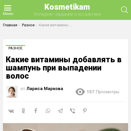
Kosmetikam
П
Интернет-издание о косметике
Меню
Вы здесь:
Главная
Разное
Какие витамины добавлять в шампунь при выпадении волос
РАЗНОЕ
Какие витамины добавлять в
шампунь при выпадении
волос
от
Лариса Маркова
157
Просмотры