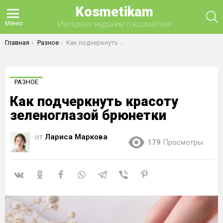
Kosmetikam
П
Интернет-издание о косметике
Меню
Вы здесь:
Главная
Разное
Как подчеркнуть красоту зеленоглазой брюнетки
РАЗНОЕ
Как подчеркнуть красоту
зеленоглазой брюнетки
от
Лариса Маркова
179
Просмотры