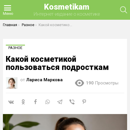
Kosmetikam
П
Интернет-издание о косметике
Меню
Вы здесь:
Главная
Разное
Какой косметикой пользоваться подросткам
РАЗНОЕ
Какой косметикой
пользоваться подросткам
от
Лариса Маркова
190
Просмотры