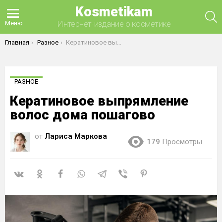
Kosmetikam
П
Интернет-издание о косметике
Меню
Вы здесь:
Главная
Разное
Кератиновое выпрямление волос дома пошагово
РАЗНОЕ
Кератиновое выпрямление
волос дома пошагово
от
Лариса Маркова
179
Просмотры