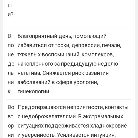
гт
и?
В
Благоприятный день, помогающий
по
избавиться от тоски, депрессии, печали,
не
тяжелых воспоминаний, комплексов,
де
накопленного за предыдущую неделю
ль
негатива. Снижается риск развития
ни
заболеваний в сфере урологии,
к
гинекологии.
Во
Предотвращаются неприятности, контакты
вт
с недоброжелателями. В экстремальных
ор
ситуациях поддерживается хладнокровие
ни
и уверенность. Усиливается интуиция,