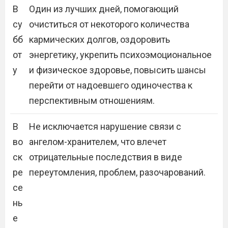
В
Один из лучших дней, помогающий
су
очиститься от некоторого количества
бб
кармических долгов, оздоровить
от
энергетику, укрепить психоэмоциональное
у
и физическое здоровье, повысить шансы
перейти от надоевшего одиночества к
перспективным отношениям.
В
Не исключается нарушение связи с
во
ангелом-хранителем, что влечет
ск
отрицательные последствия в виде
ре
переутомления, проблем, разочарований.
се
нь
е