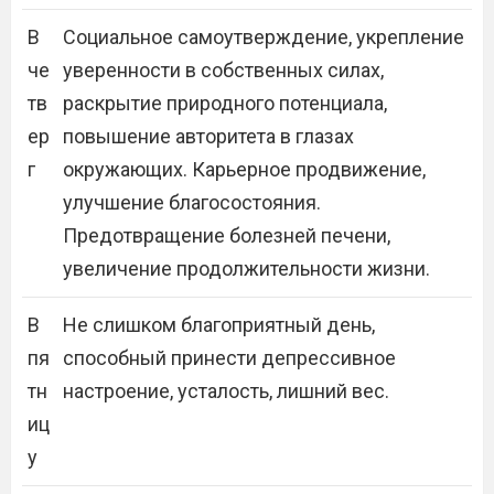
В
Социальное самоутверждение, укрепление
че
уверенности в собственных силах,
тв
раскрытие природного потенциала,
ер
повышение авторитета в глазах
г
окружающих. Карьерное продвижение,
улучшение благосостояния.
Предотвращение болезней печени,
увеличение продолжительности жизни.
В
Не слишком благоприятный день,
пя
способный принести депрессивное
тн
настроение, усталость, лишний вес.
иц
у