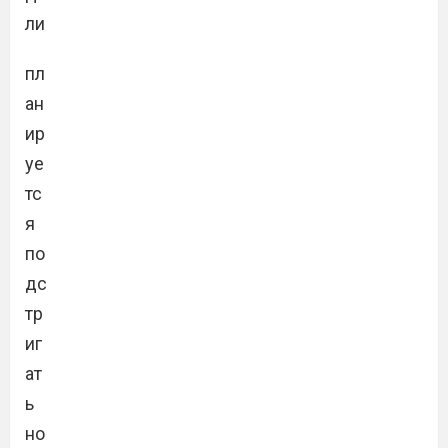
ли
пл
ан
ир
уе
тс
я
по
дс
тр
иг
ат
ь
но