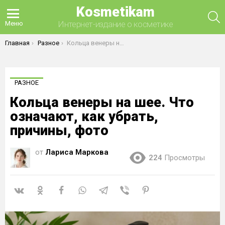
Kosmetikam
П
Интернет-издание о косметике
Меню
Вы здесь:
Главная
Разное
Кольца венеры на шее. Что означают, как убрать, причины, фото
РАЗНОЕ
Кольца венеры на шее. Что
означают, как убрать,
причины, фото
от
Лариса Маркова
224
Просмотры