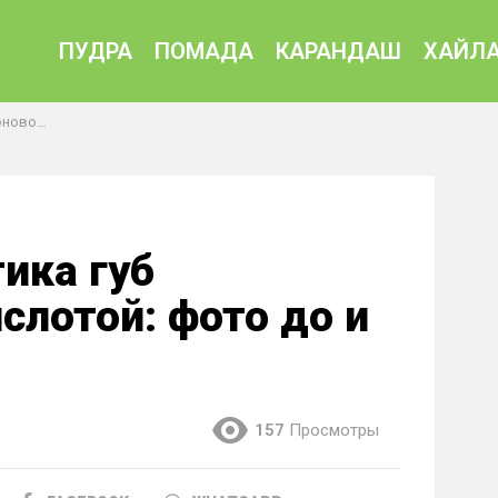
ПУДРА
ПОМАДА
КАРАНДАШ
ХАЙЛА
о и после
ика губ
слотой: фото до и
157
Просмотры