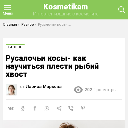
Kosmetikam
П
Интернет-издание о косметике
Меню
Вы здесь:
Главная
Разное
Русалочьи косы- как научиться плести рыбий хвост
РАЗНОЕ
Русалочьи косы- как
научиться плести рыбий
хвост
от
Лариса Маркова
202
Просмотры