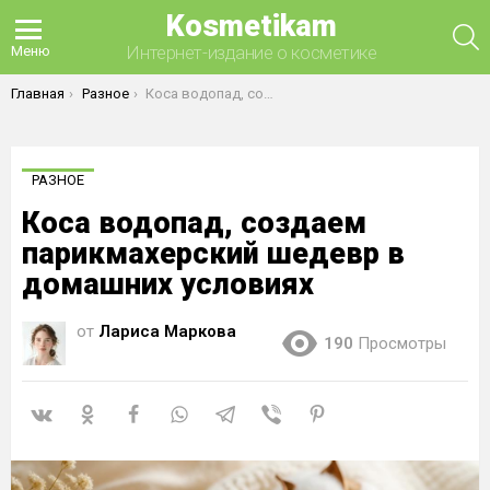
Kosmetikam
П
Интернет-издание о косметике
Меню
Вы здесь:
Главная
Разное
Коса водопад, создаем парикмахерский шедевр в домашних условиях
РАЗНОЕ
Коса водопад, создаем
парикмахерский шедевр в
домашних условиях
от
Лариса Маркова
190
Просмотры