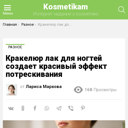
Kosmetikam
П
Интернет-издание о косметике
Меню
Вы здесь:
Главная
Разное
Кракелюр лак для ногтей создает красивый эффект потрескивания
РАЗНОЕ
Кракелюр лак для ногтей
создает красивый эффект
потрескивания
от
Лариса Маркова
168
Просмотры