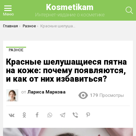
Kosmetikam
П
Интернет-издание о косметике
Меню
Вы здесь:
Главная
Разное
Красные шелушащиеся пятна на коже: почему появляются, и как от них избавиться?
РАЗНОЕ
Красные шелушащиеся пятна
на коже: почему появляются,
и как от них избавиться?
от
Лариса Маркова
179
Просмотры