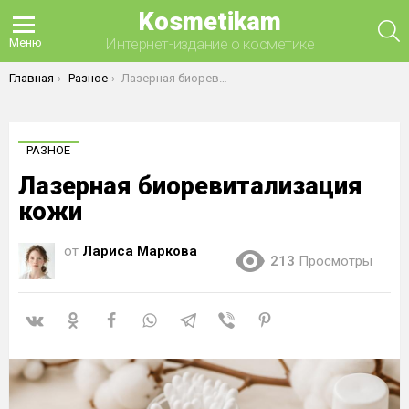
Kosmetikam
П
Интернет-издание о косметике
Меню
Вы здесь:
Главная
Разное
Лазерная биоревитализация кожи
РАЗНОЕ
Лазерная биоревитализация
кожи
от
Лариса Маркова
213
Просмотры