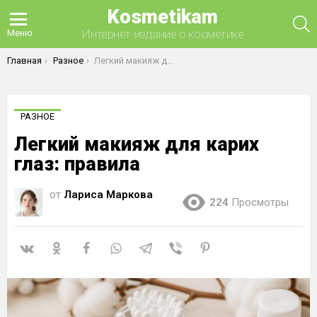
Kosmetikam
П
Интернет-издание о косметике
Меню
Вы здесь:
Главная
Разное
Легкий макияж для карих глаз: правила
РАЗНОЕ
Легкий макияж для карих
глаз: правила
от
Лариса Маркова
224
Просмотры