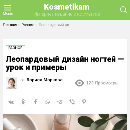
Kosmetikam
П
Интернет-издание о косметике
Меню
Вы здесь:
Главная
Разное
Леопардовый дизайн ногтей — урок и примеры
РАЗНОЕ
Леопардовый дизайн ногтей —
урок и примеры
от
Лариса Маркова
123
Просмотры