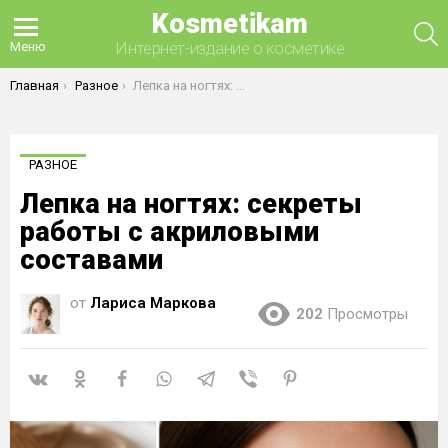
Kosmetikam
П
Интернет-издание о косметике
Меню
Вы здесь:
Главная
Разное
Лепка на ногтях: секреты работы с акриловыми составами
РАЗНОЕ
Лепка на ногтях: секреты
работы с акриловыми
составами
от
Лариса Маркова
202
Просмотры