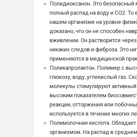
Полидиоксанон. Это безопасный м
полный распад на воду и СО2. То 
нашем организме на уровне физи
доказано, что он не способен нав
вживлении. Он растворится через 
никаких следов и фиброза. Это н
применяются в медицинской практ
Поликапролактон. Полимер с высо
глюкозу, воду, углекислый газ. Ск
молекулы стимулируют активный 
высоким показателем биосовмест
реакции, отторжения или побочны
используется в течение многих ле
Полимолочная кислота. Обладает
организмом. На распад в среднем