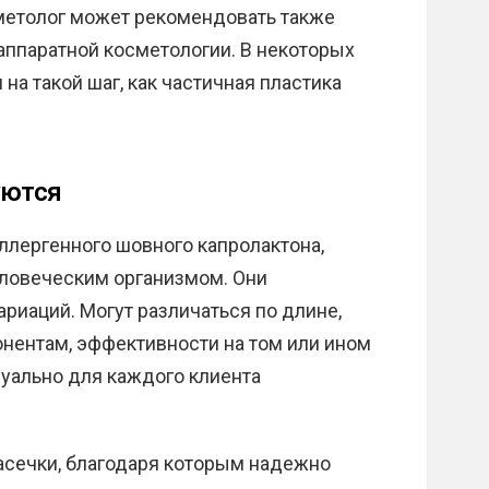
метолог может рекомендовать также
аппаратной косметологии. В некоторых
на такой шаг, как частичная пластика
уются
ллергенного шовного капролактона,
ловеческим организмом. Они
риаций. Могут различаться по длине,
ентам, эффективности на том или ином
уально для каждого клиента
асечки, благодаря которым надежно