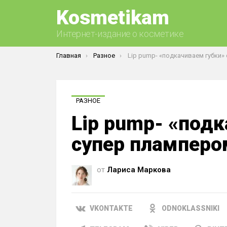
Kosmetikam
Интернет-издание о косметике
Вы здесь:
Главная
Разное
Lip pump- «подкачиваем губки» супер пл
РАЗНОЕ
Lip pump- «под
супер пламперо
от
Лариса Маркова
VKONTAKTE
ODNOKLASSNIKI