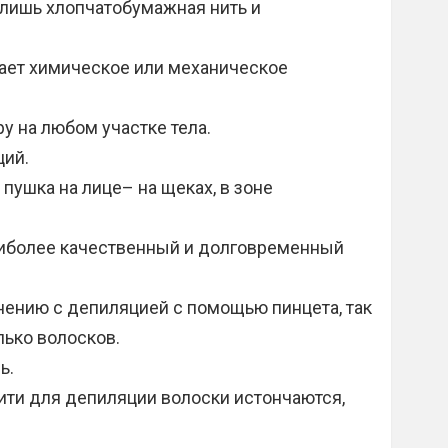
 лишь хлопчатобумажная нить и
ает химическое или механическое
 на любом участке тела.
ций.
пушка на лице– на щеках, в зоне
аиболее качественный и долговременный
нению с депиляцией с помощью пинцета, так
лько волосков.
ь.
ити для депиляции волоски истончаются,