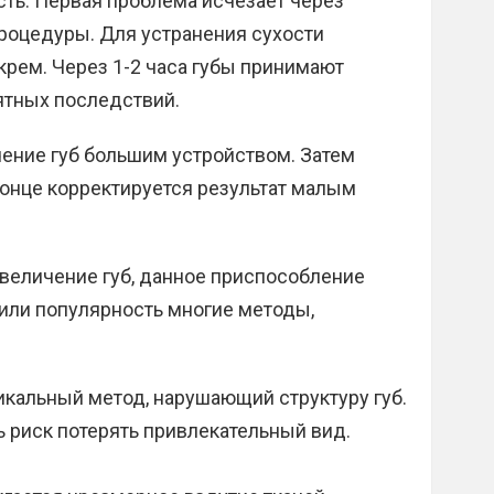
ть. Первая проблема исчезает через
роцедуры. Для устранения сухости
рем. Через 1-2 часа губы принимают
ятных последствий.
ение губ большим устройством. Затем
конце корректируется результат малым
увеличение губ, данное приспособление
или популярность многие методы,
икальный метод, нарушающий структуру губ.
ь риск потерять привлекательный вид.