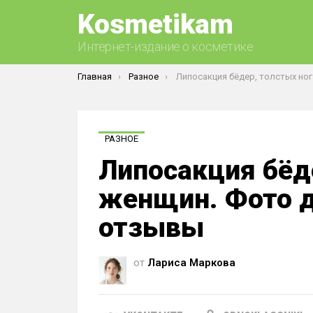
Kosmetikam
Интернет-издание о косметике
Вы здесь:
Главная
Разное
Липосакция бёдер, толстых ног у женщин. Фото до и после, ц
РАЗНОЕ
Липосакция бёде
женщин. Фото до
отзывы
от
Лариса Маркова