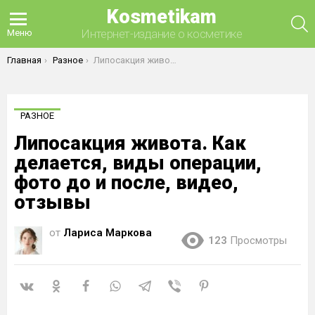
Kosmetikam
П
Интернет-издание о косметике
Меню
Вы здесь:
Главная
Разное
Липосакция живота. Как делается, виды операции, фото до и после, видео, отзывы
РАЗНОЕ
Липосакция живота. Как
делается, виды операции,
фото до и после, видео,
отзывы
от
Лариса Маркова
123
Просмотры