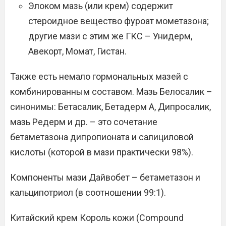
Элоком мазь (или крем) содержит
стероидное вещество фуроат мометазона;
другие мази с этим же ГКС – Унидерм,
Авекорт, Момат, Гистан.
Также есть немало гормональных мазей с
комбинированным составом. Мазь Белосалик –
синонимы: Бетасалик, Бетадерм А, Дипросалик,
мазь Редерм и др. – это сочетание
бетаметазона дипропионата и салициловой
кислоты (которой в мази практически 98%).
Компоненты мази Дайвобет – бетаметазон и
кальципотриол (в соотношении 99:1).
Китайский крем Король кожи (Compound