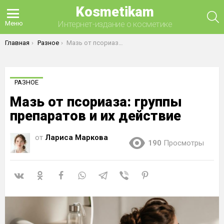
Kosmetikam
П
Интернет-издание о косметике
Меню
Вы здесь:
Главная
Разное
Мазь от псориаза: группы препаратов и их действие
РАЗНОЕ
Мазь от псориаза: группы
препаратов и их действие
от
Лариса Маркова
190
Просмотры