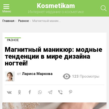
Kosmetikam
П
Интернет-издание о косметике
Меню
Вы здесь:
Главная
Разное
Магнитный маникюр: модные тенденции в мире дизайна ногтей!
РАЗНОЕ
Магнитный маникюр: модные
тенденции в мире дизайна
ногтей!
от
Лариса Маркова
123
Просмотры