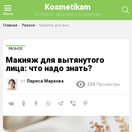
Kosmetikam
П
Интернет-издание о косметике
Меню
Вы здесь:
Главная
Разное
Макияж для вытянутого лица: что надо знать?
РАЗНОЕ
Макияж для вытянутого
лица: что надо знать?
от
Лариса Маркова
224
Просмотры