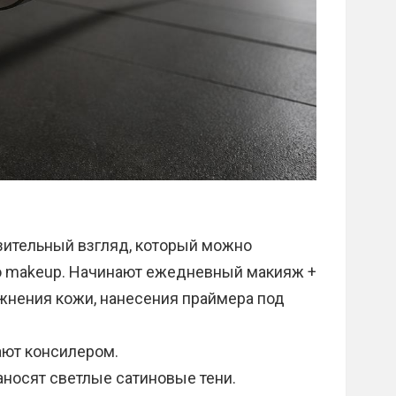
з
зительный взгляд, который можно
о makeup. Начинают ежедневный макияж +
ажнения кожи, нанесения праймера под
ают консилером.
аносят светлые сатиновые тени.