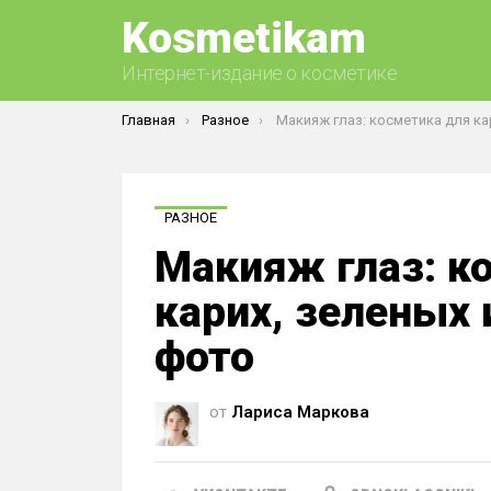
Kosmetikam
Интернет-издание о косметике
Вы здесь:
Главная
Разное
Макияж глаз: косметика для карих, зеленых и голубых гла
РАЗНОЕ
Макияж глаз: к
карих, зеленых 
фото
от
Лариса Маркова