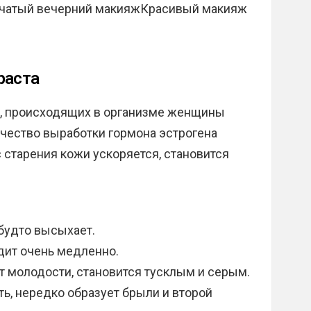
чатый вечерний макияжКрасивый макияж
раста
й, происходящих в организме женщины
чество выработки гормона эстрогена
старения кожи ускоряется, становится
 будто высыхает.
дит очень медленно.
т молодости, становится тусклым и серым.
ь, нередко образует брыли и второй