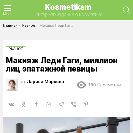
Kosmetikam
П
Интернет-издание о косметике
Меню
Вы здесь:
Главная
Разное
Макияж Леди Гаги, миллион лиц эпатажной певицы
РАЗНОЕ
Макияж Леди Гаги, миллион
лиц эпатажной певицы
от
Лариса Маркова
190
Просмотры