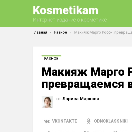
Kosmetikam
Интернет-издание о косметике
Вы здесь:
Главная
Разное
Макияж Марго Робби: превращаемся в секс
РАЗНОЕ
Макияж Марго Р
превращаемся в
от
Лариса Маркова
VKONTAKTE
ODNOKLASSNIKI