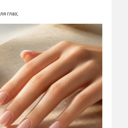
я глаз;