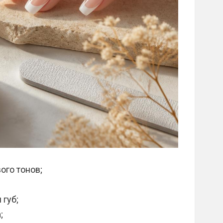
ого тонов;
 губ;
;