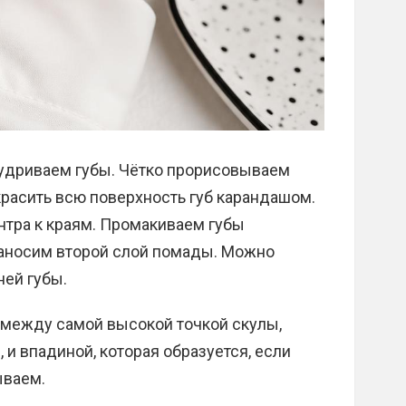
удриваем губы. Чётко прорисовываем
красить всю поверхность губ карандашом.
нтра к краям. Промакиваем губы
наносим второй слой помады. Можно
ней губы.
 между самой высокой точкой скулы,
 и впадиной, которая образуется, если
ываем.