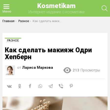
Kosmetikam
П
Интернет-издание о косметике
Меню
Вы здесь:
Главная
Разное
Как сделать макияж Одри Хепберн
РАЗНОЕ
Как сделать макияж Одри
Хепберн
от
Лариса Маркова
213
Просмотры