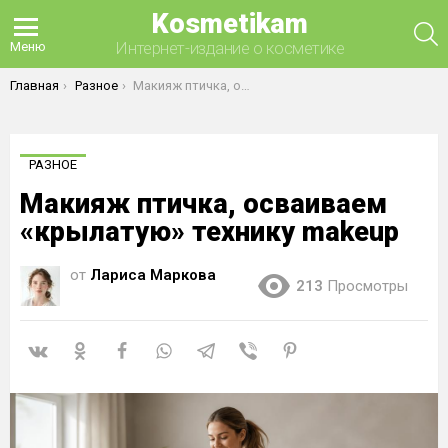
Kosmetikam
П
Интернет-издание о косметике
Меню
Вы здесь:
Главная
Разное
Макияж птичка, осваиваем «крылатую» технику makeup
РАЗНОЕ
Макияж птичка, осваиваем
«крылатую» технику makeup
от
Лариса Маркова
213
Просмотры