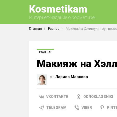
Kosmetikam
Интернет-издание о косметике
Вы здесь:
Главная
Разное
Макияж на Хэллоуин труп неве
РАЗНОЕ
Макияж на Хэлл
от
Лариса Маркова
VKONTAKTE
ODNOKLASSNIKI
TELEGRAM
VIBER
PINT