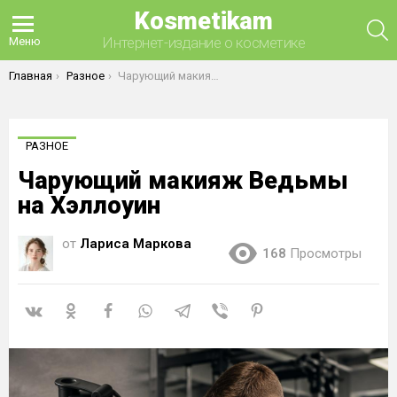
Kosmetikam
П
Интернет-издание о косметике
Меню
Вы здесь:
Главная
Разное
Чарующий макияж Ведьмы на Хэллоуин
РАЗНОЕ
Чарующий макияж Ведьмы
на Хэллоуин
от
Лариса Маркова
168
Просмотры