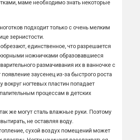
отками, маме необходимо знать некоторые
ноготков подходит только с очень мелким
лице зернистости.
 обрезают, единственное, что разрешается
никюрными ножничками образовавшиеся
дварительного размачивания их в ванночке с
 появление заусенец из-за быстрого роста
 вокруг ногтевых пластин попадает
спалительным процессам в детских
ак же могут сталь влажные руки. Поэтому
вытирать, не оставляя воду.
 отопление, сухой воздух помещений может
х пластин. Ногти начинают расслаиваться,