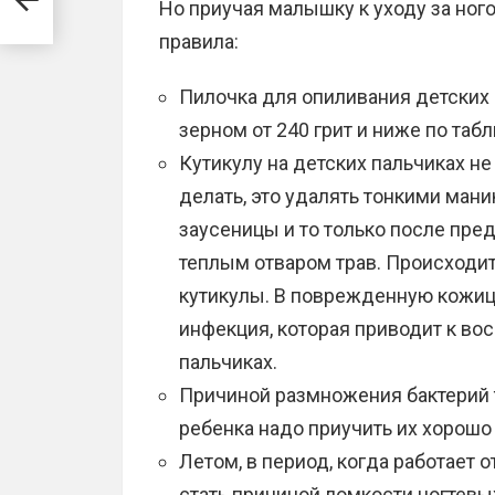
Но приучая малышку к уходу за ног
правила:
Пилочка для опиливания детских 
зерном от 240 грит и ниже по таб
Кутикулу на детских пальчиках не
делать, это удалять тонкими ма
заусеницы и то только после пре
теплым отваром трав. Происходит
кутикулы. В поврежденную кожицу
инфекция, которая приводит к во
пальчиках.
Причиной размножения бактерий т
ребенка надо приучить их хорошо 
Летом, в период, когда работает
стать причиной ломкости ногтевы