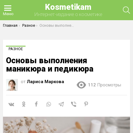
Kosmetikam
П
Интернет-издание о косметике
Меню
Вы здесь:
Главная
Разное
Основы выполнения маникюра и педикюра
РАЗНОЕ
Основы выполнения
маникюра и педикюра
от
Лариса Маркова
112
Просмотры