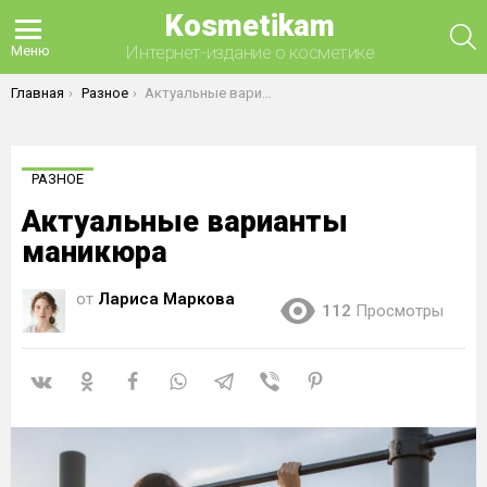
Kosmetikam
П
Интернет-издание о косметике
Меню
Вы здесь:
Главная
Разное
Актуальные варианты маникюра
РАЗНОЕ
Актуальные варианты
маникюра
от
Лариса Маркова
112
Просмотры