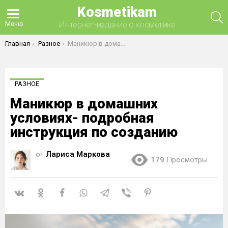
Kosmetikam
П
Интернет-издание о косметике
Меню
Вы здесь:
Главная
Разное
Маникюр в домашних условиях- подробная инструкция по созданию
РАЗНОЕ
Маникюр в домашних
условиях- подробная
инструкция по созданию
от
Лариса Маркова
179
Просмотры