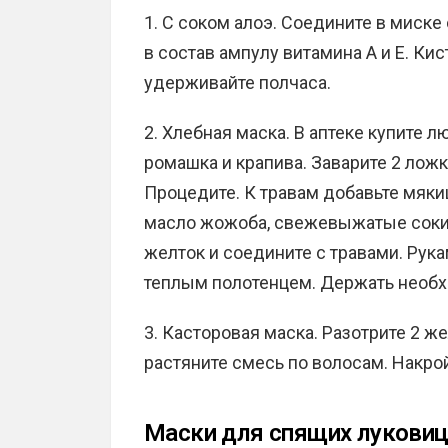
1. С соком алоэ. Соедините в миске 
в состав ампулу витамина A и E. Ки
удерживайте полчаса.
2. Хлебная маска. В аптеке купите л
ромашка и крапива. Заварите 2 ложк
Процедите. К травам добавьте мяки
масло жожоба, свежевыжатые соки а
желток и соедините с травами. Рука
теплым полотенцем. Держать необх
3. Касторовая маска. Разотрите 2 ж
растяните смесь по волосам. Накро
Маски для спящих луковиц