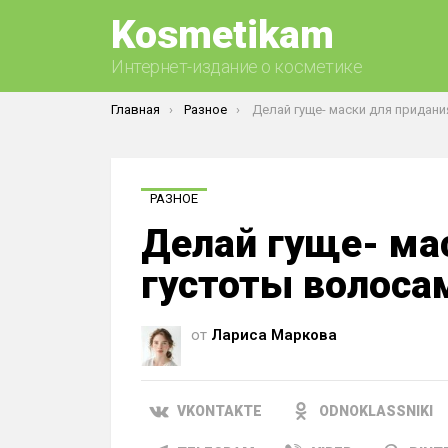
Kosmetikam
Интернет-издание о косметике
Вы здесь:
Главная
Разное
Делай гуще- маски для придания густоты 
РАЗНОЕ
Делай гуще- ма
густоты волоса
от
Лариса Маркова
VKONTAKTE
ODNOKLASSNIKI