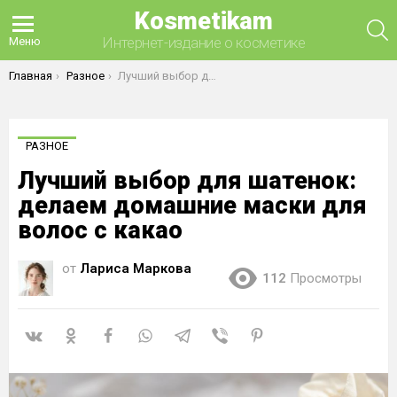
Kosmetikam
П
Интернет-издание о косметике
Меню
Вы здесь:
Главная
Разное
Лучший выбор для шатенок: делаем домашние маски для волос с какао
РАЗНОЕ
Лучший выбор для шатенок:
делаем домашние маски для
волос с какао
от
Лариса Маркова
112
Просмотры