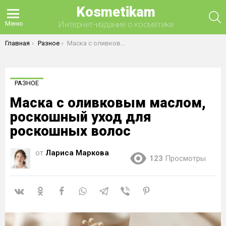
Kosmetikam
П
Интернет-издание о косметике
Меню
Вы здесь:
Главная
Разное
Маска с оливковым маслом, роскошный уход для роскошных волос
РАЗНОЕ
Маска с оливковым маслом,
роскошный уход для
роскошных волос
от
Лариса Маркова
123
Просмотры