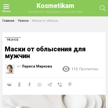
Kosmetikam
П
Интернет-издание о косметике
Меню
Вы здесь:
Главная
Разное
Маски от облысения для мужчин
РАЗНОЕ
Маски от облысения для
мужчин
от
Лариса Маркова
112
Просмотры