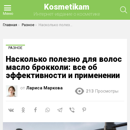
Kosmetikam
П
Интернет-издание о косметике
Меню
Вы здесь:
Главная
Разное
Насколько полезно для волос масло брокколи: все об эффективности и применении
РАЗНОЕ
Насколько полезно для волос
масло брокколи: все об
эффективности и применении
от
Лариса Маркова
213
Просмотры