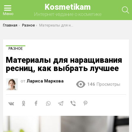
Kosmetikam
П
Интернет-издание о косметике
Меню
Вы здесь:
Главная
Разное
Материалы для наращивания ресниц, как выбрать лучшее
РАЗНОЕ
Материалы для наращивания
ресниц, как выбрать лучшее
от
Лариса Маркова
146
Просмотры