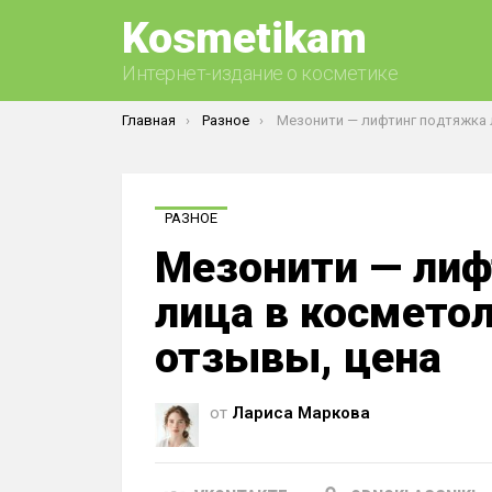
Kosmetikam
Интернет-издание о косметике
Вы здесь:
Главная
Разное
Мезонити — лифтинг подтяжка лица в косметологии. Фото, о
РАЗНОЕ
Мезонити — лиф
лица в косметол
отзывы, цена
от
Лариса Маркова