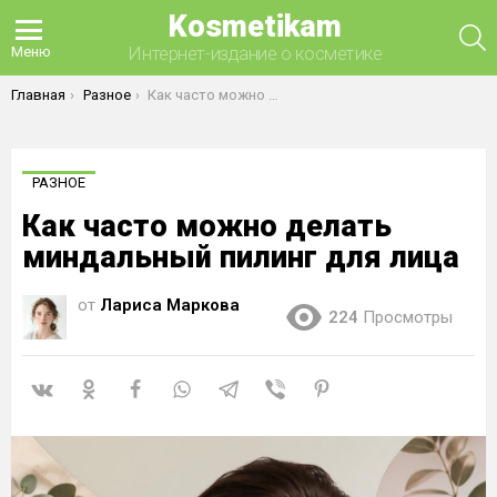
Kosmetikam
П
Интернет-издание о косметике
Меню
Вы здесь:
Главная
Разное
Как часто можно делать миндальный пилинг для лица
РАЗНОЕ
Как часто можно делать
миндальный пилинг для лица
от
Лариса Маркова
224
Просмотры