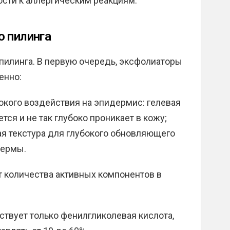
ости к аллергическим реакциям.
о пилинга
пилинга. В первую очередь, эксфолиаторы
енно:
окого воздействия на эпидермис: гелевая
ся и не так глубоко проникает в кожу;
я текстура для глубокого обновляющего
дермы.
т количества активных компонентов в
ствует только фенилгликолевая кислота,