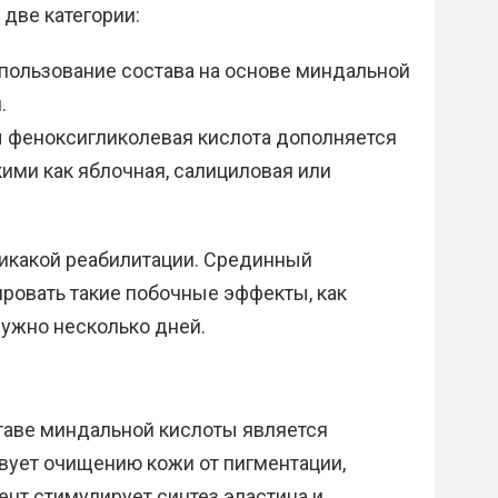
две категории:
пользование состава на основе миндальной
.
 феноксигликолевая кислота дополняется
кими как яблочная, салициловая или
никакой реабилитации. Срединный
ровать такие побочные эффекты, как
нужно несколько дней.
таве миндальной кислоты является
вует очищению кожи от пигментации,
ент стимулирует синтез эластина и