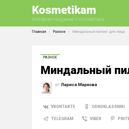
Kosmetikam
Интернет-издание о косметике
Вы здесь:
Главная
Разное
Миндальный пилинг для лица
РАЗНОЕ
Миндальный пил
от
Лариса Маркова
VKONTAKTE
ODNOKLASSNIKI
TELEGRAM
VIBER
PINT