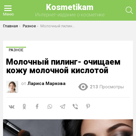
Kosmetikam
П
Интернет-издание о косметике
Меню
Вы здесь:
Главная
Разное
Молочный пилинг- очищаем кожу молочной кислотой
РАЗНОЕ
Молочный пилинг- очищаем
кожу молочной кислотой
от
Лариса Маркова
213
Просмотры