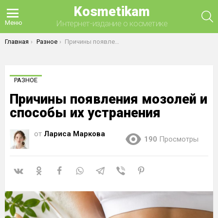
Kosmetikam
П
Интернет-издание о косметике
Меню
Вы здесь:
Главная
Разное
Причины появления мозолей и способы их устранения
РАЗНОЕ
Причины появления мозолей и
способы их устранения
от
Лариса Маркова
190
Просмотры