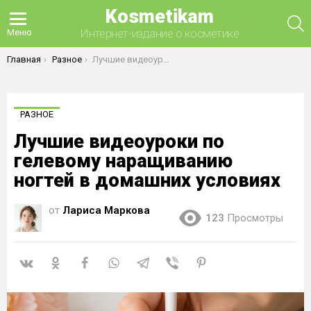
Kosmetikam
П
Интернет-издание о косметике
Меню
Вы здесь:
Главная
Разное
Лучшие видеоуроки по гелевому наращиванию ногтей в домашних условиях
РАЗНОЕ
Лучшие видеоуроки по
гелевому наращиванию
ногтей в домашних условиях
от
Лариса Маркова
123
Просмотры