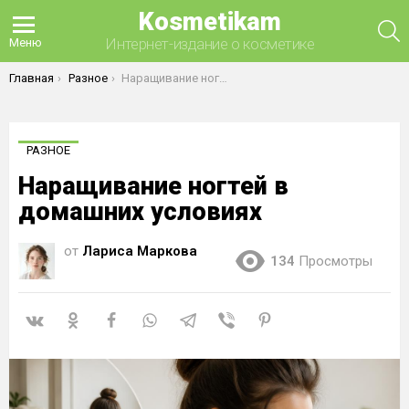
Kosmetikam
П
Интернет-издание о косметике
Меню
Вы здесь:
Главная
Разное
Наращивание ногтей в домашних условиях
РАЗНОЕ
Наращивание ногтей в
домашних условиях
от
Лариса Маркова
134
Просмотры