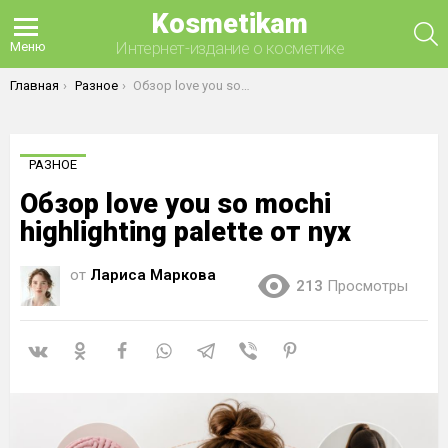
Kosmetikam
П
Интернет-издание о косметике
Меню
Вы здесь:
Главная
Разное
Обзор love you so mochi highlighting palette от nyx
РАЗНОЕ
Обзор love you so mochi
highlighting palette от nyx
от
Лариса Маркова
213
Просмотры