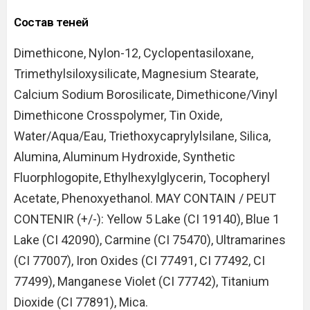
Состав теней
Dimethicone, Nylon-12, Cyclopentasiloxane,
Trimethylsiloxysilicate, Magnesium Stearate,
Calcium Sodium Borosilicate, Dimethicone/Vinyl
Dimethicone Crosspolymer, Tin Oxide,
Water/Aqua/Eau, Triethoxycaprylylsilane, Silica,
Alumina, Aluminum Hydroxide, Synthetic
Fluorphlogopite, Ethylhexylglycerin, Tocopheryl
Acetate, Phenoxyethanol. MAY CONTAIN / PEUT
CONTENIR (+/-): Yellow 5 Lake (CI 19140), Blue 1
Lake (CI 42090), Carmine (CI 75470), Ultramarines
(CI 77007), Iron Oxides (CI 77491, CI 77492, CI
77499), Manganese Violet (CI 77742), Titanium
Dioxide (CI 77891), Mica.