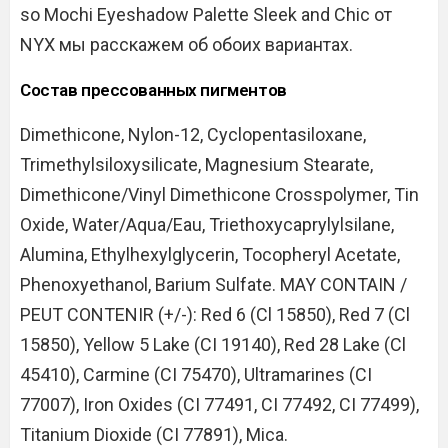
so Mochi Eyeshadow Palette Sleek and Chic от
NYX мы расскажем об обоих вариантах.
Состав прессованных пигментов
Dimethicone, Nylon-12, Cyclopentasiloxane,
Trimethylsiloxysilicate, Magnesium Stearate,
Dimethicone/Vinyl Dimethicone Crosspolymer, Tin
Oxide, Water/Aqua/Eau, Triethoxycaprylylsilane,
Alumina, Ethylhexylglycerin, Tocopheryl Acetate,
Phenoxyethanol, Barium Sulfate. MAY CONTAIN /
PEUT CONTENIR (+/-): Red 6 (Cl 15850), Red 7 (Cl
15850), Yellow 5 Lake (CI 19140), Red 28 Lake (Cl
45410), Carmine (CI 75470), Ultramarines (CI
77007), Iron Oxides (CI 77491, CI 77492, CI 77499),
Titanium Dioxide (CI 77891), Mica.