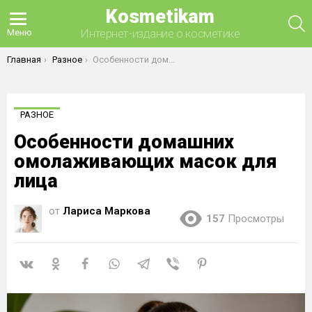
Kosmetikam
П
Интернет-издание о косметике
Меню
Вы здесь:
Главная
Разное
Особенности домашних омолаживающих масок для лица
РАЗНОЕ
Особенности домашних
омолаживающих масок для
лица
от
Лариса Маркова
157
Просмотры